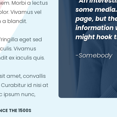
“An interest
sem. Morbi a lectus
some media. 
olor. Vivamus vel
page, but the
 a blandit.
information 
might hook t
ringilla eget sed
aculis. Vivamus
-Somebody
t ex iaculis quis.
sit amet, convallis
Curabitur id nisi at
c ipsum nunc,
NCE THE 1500S