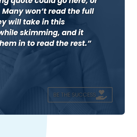
ing quote could go here, or
Many won’t read the full
y will take in this
while skimming, and it
hem in to read the rest.”
BE THE SUCCESS