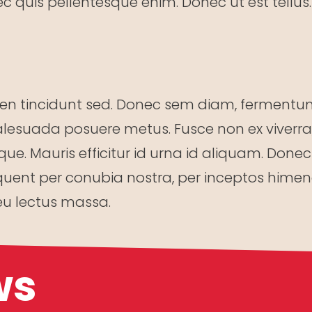
uis pellentesque enim. Donec ut est tellus. Do
apien tincidunt sed. Donec sem diam, fermentum 
esuada posuere metus. Fusce non ex viverra, fr
risque. Mauris efficitur id urna id aliquam. Do
orquent per conubia nostra, per inceptos hime
eu lectus massa.
ws