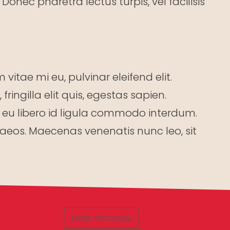
nec pharetra lectus turpis, vel facilisis
vitae mi eu, pulvinar eleifend elit.
ingilla elit quis, egestas sapien.
nec eu libero id ligula commodo interdum.
naeos. Maecenas venenatis nunc leo, sit
MORE ARTICLES