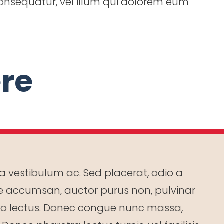
consequatur, vel illum qui dolorem eum
re
 vestibulum ac. Sed placerat, odio a
que accumsan, auctor purus non, pulvinar
 odio lectus. Donec congue nunc massa,