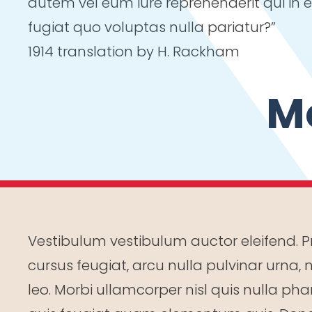
autem vel eum iure reprehenderit qui in 
fugiat quo voluptas nulla pariatur?”
1914 translation by H. Rackham
M
Vestibulum vestibulum auctor eleifend. 
cursus feugiat, arcu nulla pulvinar urna,
leo. Morbi ullamcorper nisl quis nulla ph