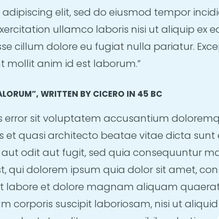
 adipiscing elit, sed do eiusmod tempor incid
ercitation ullamco laboris nisi ut aliquip ex
esse cillum dolore eu fugiat nulla pariatur. E
nt mollit anim id est laborum.”
ALORUM”, WRITTEN BY CICERO IN 45 BC
tus error sit voluptatem accusantium dolore
tis et quasi architecto beatae vitae dicta su
 aut odit aut fugit, sed quia consequuntur m
 qui dolorem ipsum quia dolor sit amet, conse
t labore et dolore magnam aliquam quaerat
m corporis suscipit laboriosam, nisi ut aliq