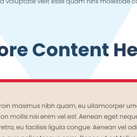
ea voluptate velit esse quam nihil molestiae 
ore Content He
Proin maximus nibh quam, eu ullamcorper urna
 non mollis nisi enim vel est. Aenean eget ne
aretra, eu facilisis ligula congue. Aenean vel