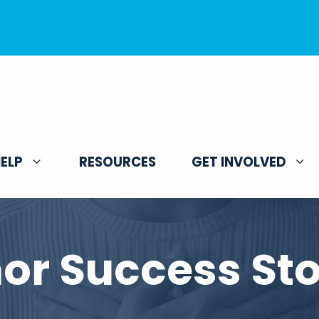
ELP
RESOURCES
GET INVOLVED
or Success Sto